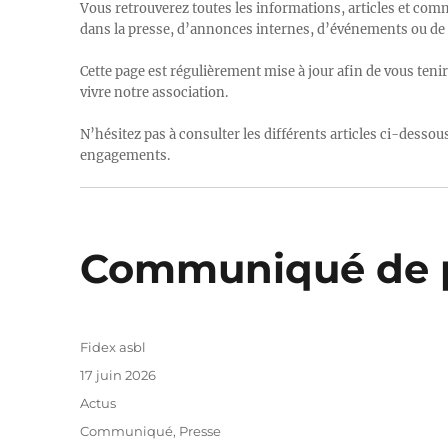
Vous retrouverez toutes les informations, articles et com
dans la presse, d’annonces internes, d’événements ou de 
Cette page est régulièrement mise à jour afin de vous tenir
vivre notre association.
N’hésitez pas à consulter les différents articles ci-dessous
engagements.
Communiqué de p
Auteur
Fidex asbl
Publié
17 juin 2026
le
Catégories
Actus
Étiquettes
Communiqué
,
Presse